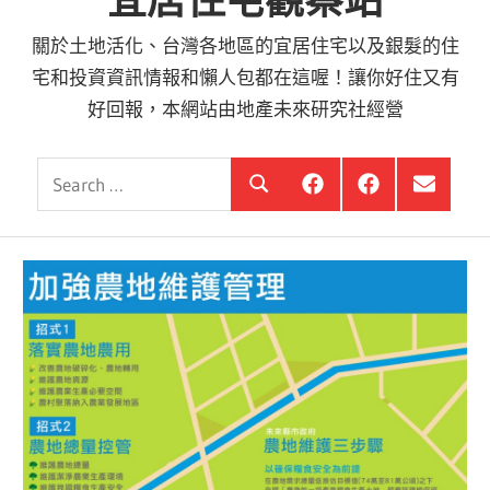
宜居住宅觀察站
關於土地活化、台灣各地區的宜居住宅以及銀髮的住
宅和投資資訊情報和懶人包都在這喔！讓你好住又有
好回報，本網站由地產未來研究社經營
Search
銀
投
選
Search
髮
資
單
for:
住
銀
項
宅
髮,
目
觀
前
察
進
站
銀
海