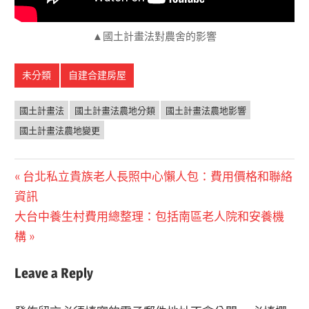
▲國土計畫法對農舍的影響
未分類
自建合建房屋
國土計畫法
國土計畫法農地分類
國土計畫法農地影響
國土計畫法農地變更
文
Previous
台北私立貴族老人長照中心懶人包：費用價格和聯絡
Post:
資訊
章
Next
大台中養生村費用總整理：包括南區老人院和安養機
導
Post:
構
覽
Leave a Reply