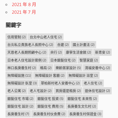
2021 年 8 月
2021 年 7 月
關鍵字
信用管制
(2)
台北中山老人住宅
(2)
台北私立貴族老人長照中心
(2)
合建
(2)
國土計畫法
(2)
天恩老人長期照顧中心
(2)
央行
(2)
康寧生活會館
(2)
新青安
(2)
日本老人住宅設計案例
(2)
日本銀髮住宅
(2)
智慧家庭
(2)
林口長庚養生村
(2)
格局
(2)
樂齡居家設計
(5)
清福安養中心
(2)
無障礙設施
(11)
無障礙設計 客廳
(2)
無障礙設計 浴室
(2)
無障礙設計 臥室
(3)
翠柏新村老人安養中心
(2)
老人住宅
(2)
老人公寓
(2)
老人宅設計
(2)
買房還是租房
(2)
退休住宅設計
(2)
銀髮住宅 市場
(2)
銀髮住宅 投資
(5)
銀髮住宅 未來性
(2)
銀髮住宅 設計
(2)
銀髮住宅 費用
(5)
長庚養生文化村
(2)
長庚養生村
(7)
長庚養生村伙食費
(2)
長庚養生村保證金
(3)