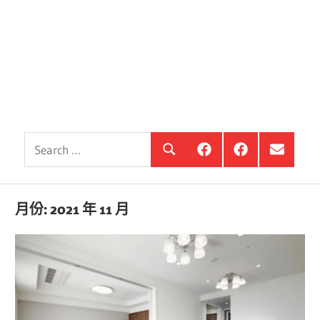
Search
銀
投
選
Search
髮
資
單
for:
住
銀
項
宅
髮,
目
觀
前
月份:
2021 年 11 月
察
進
站
銀
海