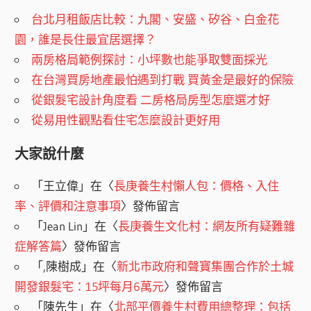
台北月租飯店比較：九閣、安盛、矽谷、白金花
園，誰是長住最宜居選擇？
兩房格局範例探討：小坪數也能爭取雙面採光
在台灣買房地產最怕遇到打戰 買黃金是最好的保險
從銀髮宅設計角度看 二房格局房型怎麼選才好
從易用性觀點看住宅怎麼設計更好用
大家說什麼
「
王立偉
」在〈
長庚養生村懶人包：價格、入住
率、評價和注意事項
〉發佈留言
「
Jean Lin
」在〈
長庚養生文化村：網友所有疑難雜
症解答篇
〉發佈留言
「
,陳樹成
」在〈
新北市政府和聲寶集團合作於土城
開發銀髮宅：15坪每月6萬元
〉發佈留言
「
陳先生
」在〈
北部平價養生村費用總整理：包括