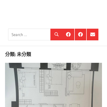
Search
銀
投
選
Search
髮
資
單
for:
住
銀
項
宅
髮,
目
觀
前
分類:
未分類
察
進
站
銀
海