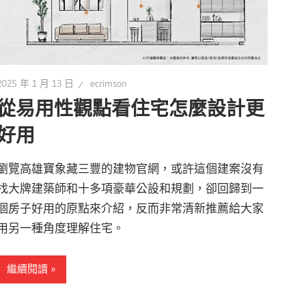
2025 年 1 月 13 日
ecrimson
從易用性觀點看住宅怎麼設計更
好用
瀏覽高雄寶象藏三豐的建物官網，或許這個建案沒有
找大牌建築師和十多項豪華公設和規劃，卻回歸到一
個房子好用的原點來介紹，反而非常清新推薦給大家
用另一種角度理解住宅。
繼續閱讀