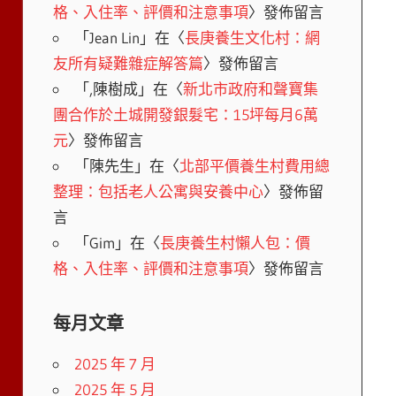
格、入住率、評價和注意事項
〉發佈留言
「
Jean Lin
」在〈
長庚養生文化村：網
友所有疑難雜症解答篇
〉發佈留言
「
,陳樹成
」在〈
新北市政府和聲寶集
團合作於土城開發銀髮宅：15坪每月6萬
元
〉發佈留言
「
陳先生
」在〈
北部平價養生村費用總
整理：包括老人公寓與安養中心
〉發佈留
言
「
Gim
」在〈
長庚養生村懶人包：價
格、入住率、評價和注意事項
〉發佈留言
每月文章
2025 年 7 月
2025 年 5 月