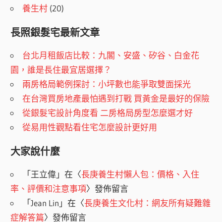
養生村
(20)
長照銀髮宅最新文章
台北月租飯店比較：九閣、安盛、矽谷、白金花
園，誰是長住最宜居選擇？
兩房格局範例探討：小坪數也能爭取雙面採光
在台灣買房地產最怕遇到打戰 買黃金是最好的保險
從銀髮宅設計角度看 二房格局房型怎麼選才好
從易用性觀點看住宅怎麼設計更好用
大家說什麼
「
王立偉
」在〈
長庚養生村懶人包：價格、入住
率、評價和注意事項
〉發佈留言
「
Jean Lin
」在〈
長庚養生文化村：網友所有疑難雜
症解答篇
〉發佈留言