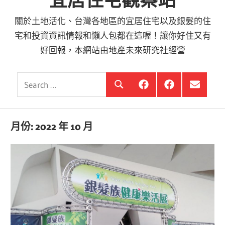
宜居住宅觀察站
關於土地活化、台灣各地區的宜居住宅以及銀髮的住
宅和投資資訊情報和懶人包都在這喔！讓你好住又有
好回報，本網站由地產未來研究社經營
Search
銀
投
選
Search
髮
資
單
for:
住
銀
項
宅
髮,
目
觀
前
月份:
2022 年 10 月
察
進
站
銀
海