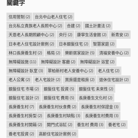
關鍵字
信用管制
(2)
台北中山老人住宅
(2)
台北私立貴族老人長照中心
(2)
合建
(2)
國土計畫法
(2)
天恩老人長期照顧中心
(2)
央行
(2)
康寧生活會館
(2)
新青安
(2)
日本老人住宅設計案例
(2)
日本銀髮住宅
(2)
智慧家庭
(2)
林口長庚養生村
(2)
格局
(2)
樂齡居家設計
(5)
清福安養中心
(2)
無障礙設施
(11)
無障礙設計 客廳
(2)
無障礙設計 浴室
(2)
無障礙設計 臥室
(3)
翠柏新村老人安養中心
(2)
老人住宅
(2)
老人公寓
(2)
老人宅設計
(2)
買房還是租房
(2)
退休住宅設計
(2)
銀髮住宅 市場
(2)
銀髮住宅 投資
(5)
銀髮住宅 未來性
(2)
銀髮住宅 設計
(2)
銀髮住宅 費用
(5)
長庚養生文化村
(2)
長庚養生村
(7)
長庚養生村伙食費
(2)
長庚養生村保證金
(3)
長庚養生村房型
(2)
長庚養生村缺點
(3)
長庚養生村費用
(3)
長庚養生村開箱
(2)
開門式浴缸
(2)
養生村 費用
(3)
養老宅
(2)
養老宅投資
(2)
高齡住宅設計案例
(2)