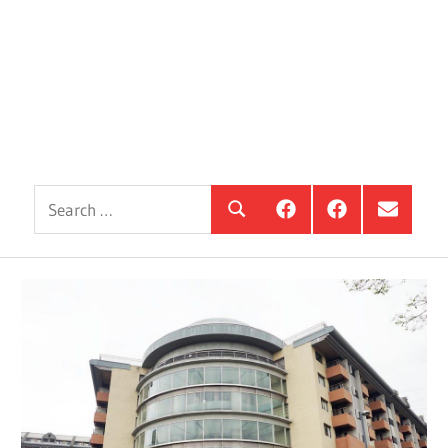
Search
銀
投
選
Search
髮
資
單
for:
住
銀
項
宅
髮,
目
觀
前
察
進
站
銀
海