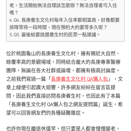
老，生活開始無法自理該怎麼辦？無法自理者可入住
嗎？
Q4. 長庚養生文化村每年入住率都相當高，好像都要
排隊等待一段時間，現在預約大約要等多久呢？
Q5. 最後給要挑選養生村的民眾一點建議。
位於桃園龜山的長庚養生文化村，擁有親近大自然、
綠覆率高的景觀場域，同時結合龐大的長庚專業醫療
團隊，無論在各大社群或論壇，都擁有極高討論度。
之前我們寫過一篇「
長庚養生文化村 QA懶人包
」，文
章上線便引起廣大迴響，許多網友紛紛在留言區提
問，因此我們直接訪問長庚養生村，也因此有了本篇
「長庚養生文化村 QA懶人包之網友提問篇」誕生，希
望可以回答網友們的各種疑難雜症。
也許你現在離退休還早，但只要是人都會慢慢變老，