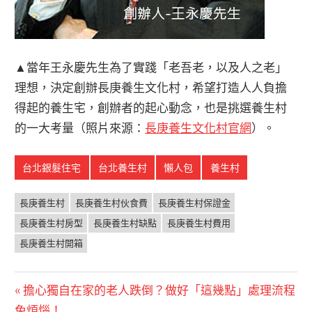
▲當年王永慶先生為了實踐「老吾老，以及人之老」
理想，決定創辦長庚養生文化村，希望打造人人負擔
得起的養生宅，創辦者的起心動念，也是挑選養生村
的一大考量（照片來源：
長庚養生文化村官網
）。
台北銀髮住宅
台北養生村
懶人包
養生村
長庚養生村
長庚養生村伙食費
長庚養生村保證金
長庚養生村房型
長庚養生村缺點
長庚養生村費用
長庚養生村開箱
文
Previous
擔心獨自在家的老人跌倒？做好「這幾點」處理流程
Post:
免煩惱！