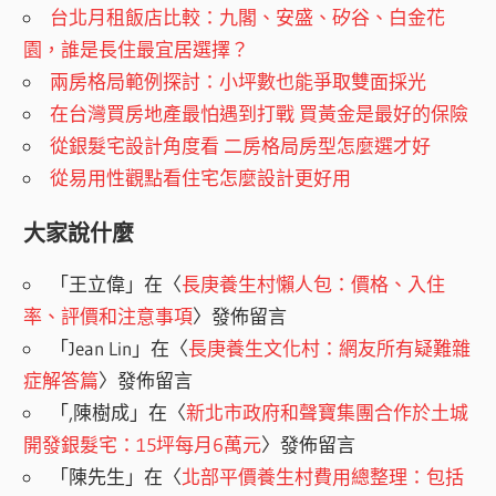
台北月租飯店比較：九閣、安盛、矽谷、白金花
園，誰是長住最宜居選擇？
兩房格局範例探討：小坪數也能爭取雙面採光
在台灣買房地產最怕遇到打戰 買黃金是最好的保險
從銀髮宅設計角度看 二房格局房型怎麼選才好
從易用性觀點看住宅怎麼設計更好用
大家說什麼
「
王立偉
」在〈
長庚養生村懶人包：價格、入住
率、評價和注意事項
〉發佈留言
「
Jean Lin
」在〈
長庚養生文化村：網友所有疑難雜
症解答篇
〉發佈留言
「
,陳樹成
」在〈
新北市政府和聲寶集團合作於土城
開發銀髮宅：15坪每月6萬元
〉發佈留言
「
陳先生
」在〈
北部平價養生村費用總整理：包括