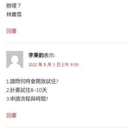
辦理？
林麗雪
回覆
李秉鈞
表示:
2022 年 8 月 5 日上午 9:59
1.請問何時會開放試住?
2.計畫試住8~10天
3.申請流程與時間?
回覆