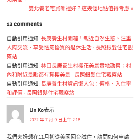
章
Next
雙北養老宅買哪裡好？這幾個地點值得考慮
導
Post:
12 comments
覽
自動引用通知:
長庚養生村開箱！親近自然生態、注重
人際交流、享受愜意優質的退休生活 - 長照銀髮住宅觀
察站
自動引用通知:
林口長庚養生村櫻花美景實地勘察：村
內和附近景點都有賞櫻美景 - 長照銀髮住宅觀察站
自動引用通知:
長庚養生村資訊懶人包：價格、入住率
和評價 - 長照銀髮住宅觀察站
Lin Ko
表示:
2022 年 7 月 9 日上午 2:18
我們夫婦想在11月初從美國回台試住，請問如何申請