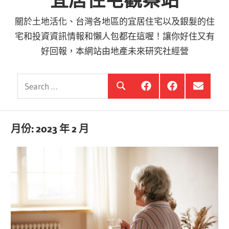
宜居住宅觀察站
關於土地活化、台灣各地區的宜居住宅以及銀髮的住
宅和投資資訊情報和懶人包都在這喔！讓你好住又有
好回報，本網站由地產未來研究社經營
Search
銀
投
選
Search
髮
資
單
for:
住
銀
項
宅
髮,
目
觀
前
月份:
2023 年 2 月
察
進
站
銀
海