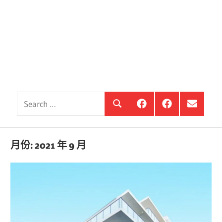
Search
銀
投
選
Search
髮
資
單
for:
住
銀
項
宅
髮,
目
觀
前
月份:
2021 年 9 月
察
進
站
銀
海