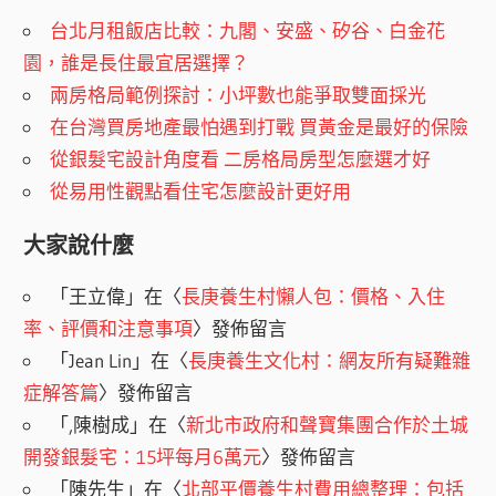
台北月租飯店比較：九閣、安盛、矽谷、白金花
園，誰是長住最宜居選擇？
兩房格局範例探討：小坪數也能爭取雙面採光
在台灣買房地產最怕遇到打戰 買黃金是最好的保險
從銀髮宅設計角度看 二房格局房型怎麼選才好
從易用性觀點看住宅怎麼設計更好用
大家說什麼
「
王立偉
」在〈
長庚養生村懶人包：價格、入住
率、評價和注意事項
〉發佈留言
「
Jean Lin
」在〈
長庚養生文化村：網友所有疑難雜
症解答篇
〉發佈留言
「
,陳樹成
」在〈
新北市政府和聲寶集團合作於土城
開發銀髮宅：15坪每月6萬元
〉發佈留言
「
陳先生
」在〈
北部平價養生村費用總整理：包括