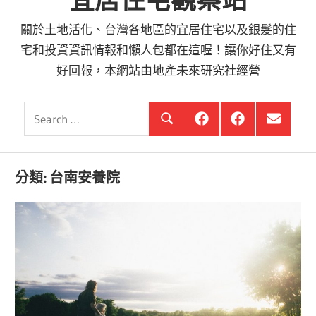
宜居住宅觀察站
關於土地活化、台灣各地區的宜居住宅以及銀髮的住
宅和投資資訊情報和懶人包都在這喔！讓你好住又有
好回報，本網站由地產未來研究社經營
Search
銀
投
選
Search
髮
資
單
for:
住
銀
項
宅
髮,
目
觀
前
分類:
台南安養院
察
進
站
銀
海