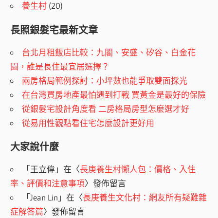
養生村
(20)
長照銀髮宅最新文章
台北月租飯店比較：九閣、安盛、矽谷、白金花
園，誰是長住最宜居選擇？
兩房格局範例探討：小坪數也能爭取雙面採光
在台灣買房地產最怕遇到打戰 買黃金是最好的保險
從銀髮宅設計角度看 二房格局房型怎麼選才好
從易用性觀點看住宅怎麼設計更好用
大家說什麼
「
王立偉
」在〈
長庚養生村懶人包：價格、入住
率、評價和注意事項
〉發佈留言
「
Jean Lin
」在〈
長庚養生文化村：網友所有疑難雜
症解答篇
〉發佈留言