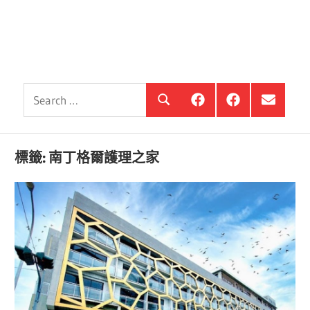
Search
銀
投
選
Search
髮
資
單
for:
住
銀
項
宅
髮,
目
觀
前
標籤:
南丁格爾護理之家
察
進
站
銀
海