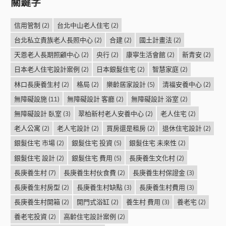
關鍵字
信用管制
(2)
台北中山老人住宅
(2)
台北私立貴族老人長照中心
(2)
合建
(2)
國土計畫法
(2)
天恩老人長期照顧中心
(2)
央行
(2)
康寧生活會館
(2)
新青安
(2)
日本老人住宅設計案例
(2)
日本銀髮住宅
(2)
智慧家庭
(2)
林口長庚養生村
(2)
格局
(2)
樂齡居家設計
(5)
清福安養中心
(2)
無障礙設施
(11)
無障礙設計 客廳
(2)
無障礙設計 浴室
(2)
無障礙設計 臥室
(3)
翠柏新村老人安養中心
(2)
老人住宅
(2)
老人公寓
(2)
老人宅設計
(2)
買房還是租房
(2)
退休住宅設計
(2)
銀髮住宅 市場
(2)
銀髮住宅 投資
(5)
銀髮住宅 未來性
(2)
銀髮住宅 設計
(2)
銀髮住宅 費用
(5)
長庚養生文化村
(2)
長庚養生村
(7)
長庚養生村伙食費
(2)
長庚養生村保證金
(3)
長庚養生村房型
(2)
長庚養生村缺點
(3)
長庚養生村費用
(3)
長庚養生村開箱
(2)
開門式浴缸
(2)
養生村 費用
(3)
養老宅
(2)
養老宅投資
(2)
高齡住宅設計案例
(2)