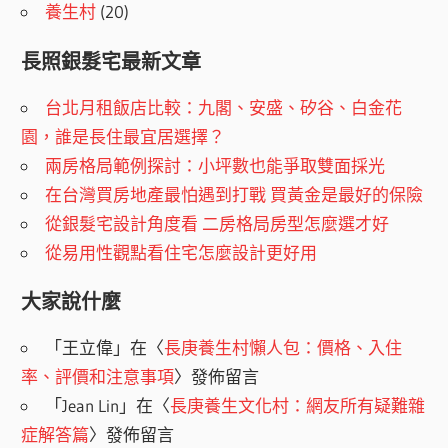
養生村
(20)
長照銀髮宅最新文章
台北月租飯店比較：九閣、安盛、矽谷、白金花
園，誰是長住最宜居選擇？
兩房格局範例探討：小坪數也能爭取雙面採光
在台灣買房地產最怕遇到打戰 買黃金是最好的保險
從銀髮宅設計角度看 二房格局房型怎麼選才好
從易用性觀點看住宅怎麼設計更好用
大家說什麼
「
王立偉
」在〈
長庚養生村懶人包：價格、入住
率、評價和注意事項
〉發佈留言
「
Jean Lin
」在〈
長庚養生文化村：網友所有疑難雜
症解答篇
〉發佈留言