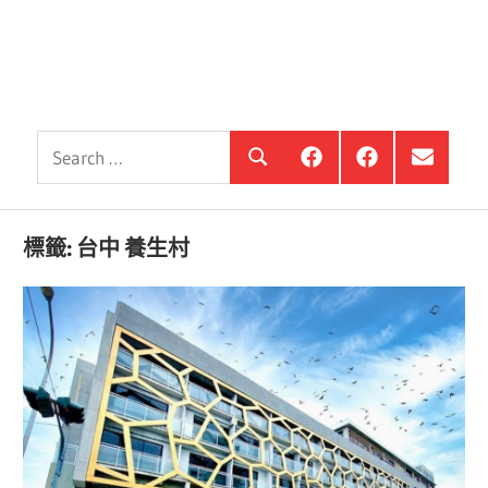
Search
銀
投
選
Search
髮
資
單
for:
住
銀
項
宅
髮,
目
觀
前
標籤:
台中 養生村
察
進
站
銀
海