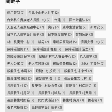
關鍵字
信用管制
(2)
台北中山老人住宅
(2)
台北私立貴族老人長照中心
(2)
合建
(2)
國土計畫法
(2)
天恩老人長期照顧中心
(2)
央行
(2)
康寧生活會館
(2)
新青安
(2)
日本老人住宅設計案例
(2)
日本銀髮住宅
(2)
智慧家庭
(2)
林口長庚養生村
(2)
格局
(2)
樂齡居家設計
(5)
清福安養中心
(2)
無障礙設施
(11)
無障礙設計 客廳
(2)
無障礙設計 浴室
(2)
無障礙設計 臥室
(3)
翠柏新村老人安養中心
(2)
老人住宅
(2)
老人公寓
(2)
老人宅設計
(2)
買房還是租房
(2)
退休住宅設計
(2)
銀髮住宅 市場
(2)
銀髮住宅 投資
(5)
銀髮住宅 未來性
(2)
銀髮住宅 設計
(2)
銀髮住宅 費用
(5)
長庚養生文化村
(2)
長庚養生村
(7)
長庚養生村伙食費
(2)
長庚養生村保證金
(3)
長庚養生村房型
(2)
長庚養生村缺點
(3)
長庚養生村費用
(3)
長庚養生村開箱
(2)
開門式浴缸
(2)
養生村 費用
(3)
養老宅
(2)
養老宅投資
(2)
高齡住宅設計案例
(2)