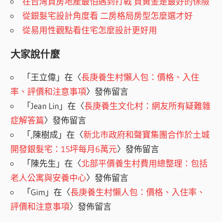
在台灣買房地產最怕遇到打戰 買黃金是最好的保險
從銀髮宅設計角度看 二房格局房型怎麼選才好
從易用性觀點看住宅怎麼設計更好用
大家說什麼
「
王立偉
」在〈
長庚養生村懶人包：價格、入住
率、評價和注意事項
〉發佈留言
「
Jean Lin
」在〈
長庚養生文化村：網友所有疑難雜
症解答篇
〉發佈留言
「
,陳樹成
」在〈
新北市政府和聲寶集團合作於土城
開發銀髮宅：15坪每月6萬元
〉發佈留言
「
陳先生
」在〈
北部平價養生村費用總整理：包括
老人公寓與安養中心
〉發佈留言
「
Gim
」在〈
長庚養生村懶人包：價格、入住率、
評價和注意事項
〉發佈留言