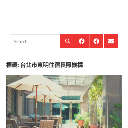
Search
銀
投
選
Search
髮
資
單
for:
住
銀
項
宅
髮,
目
觀
前
標籤:
台北市東明住宿長照機構
察
進
站
銀
海