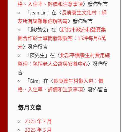
格、入住率、評價和注意事項
〉發佈留言
「
Jean Lin
」在〈
長庚養生文化村：網
友所有疑難雜症解答篇
〉發佈留言
「
,陳樹成
」在〈
新北市政府和聲寶集
團合作於土城開發銀髮宅：15坪每月6萬
元
〉發佈留言
「
陳先生
」在〈
北部平價養生村費用總
整理：包括老人公寓與安養中心
〉發佈留
言
「
Gim
」在〈
長庚養生村懶人包：價
格、入住率、評價和注意事項
〉發佈留言
每月文章
2025 年 7 月
2025 年 5 月