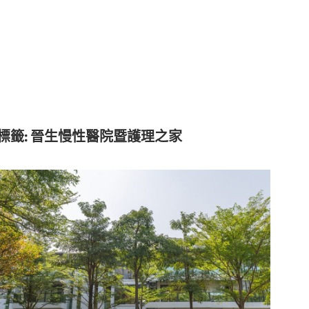
標籤:
晉生慢性醫院暨護理之家