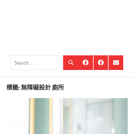
Search
銀
投
選
Search
髮
資
單
for:
住
銀
項
宅
髮,
目
觀
前
標籤:
無障礙設計 廁所
察
進
站
銀
海