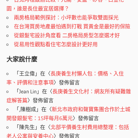
園，誰是長住最宜居選擇？
兩房格局範例探討：小坪數也能爭取雙面採光
在台灣買房地產最怕遇到打戰 買黃金是最好的保險
從銀髮宅設計角度看 二房格局房型怎麼選才好
從易用性觀點看住宅怎麼設計更好用
大家說什麼
「
王立偉
」在〈
長庚養生村懶人包：價格、入住
率、評價和注意事項
〉發佈留言
「
Jean Lin
」在〈
長庚養生文化村：網友所有疑難雜
症解答篇
〉發佈留言
「
,陳樹成
」在〈
新北市政府和聲寶集團合作於土城
開發銀髮宅：15坪每月6萬元
〉發佈留言
「
陳先生
」在〈
北部平價養生村費用總整理：包括
老人公寓與安養中心
〉發佈留言