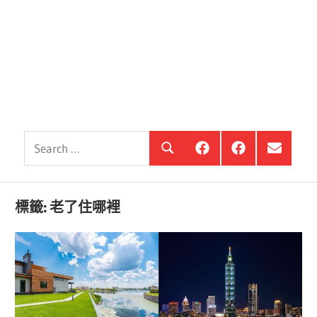
Search
銀
投
選
Search
髮
資
單
for:
住
銀
項
宅
髮,
目
觀
前
標籤:
老了住哪裡
察
進
站
銀
海