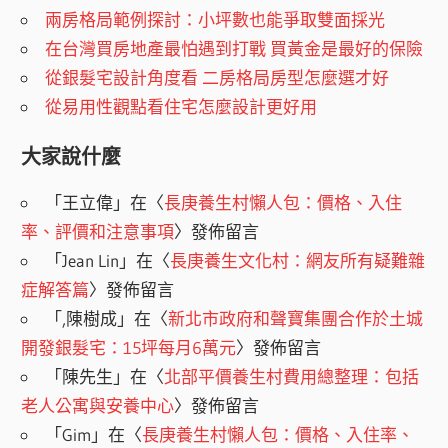
兩房格局範例探討：小坪數也能爭取雙面採光
在台灣買房地產最怕遇到打戰 買黃金是最好的保險
從銀髮宅設計角度看 二房格局房型怎麼選才好
從易用性觀點看住宅怎麼設計更好用
大家說什麼
「
王立偉
」在〈
長庚養生村懶人包：價格、入住
率、評價和注意事項
〉發佈留言
「
Jean Lin
」在〈
長庚養生文化村：網友所有疑難雜
症解答篇
〉發佈留言
「
,陳樹成
」在〈
新北市政府和聲寶集團合作於土城
開發銀髮宅：15坪每月6萬元
〉發佈留言
「
陳先生
」在〈
北部平價養生村費用總整理：包括
老人公寓與安養中心
〉發佈留言
「
Gim
」在〈
長庚養生村懶人包：價格、入住率、