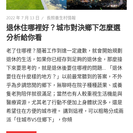
2022 年 7 月 13 日
長照養生村情報
退休住哪裡好？城市對決鄉下怎麼選
分析給你看
老了住哪裡？隨著工作到達一定歲數，就會開始規劃
退休的生活，如果你已經存到足夠的退休金，那麼接
下來要思考的，就是退休後要住哪裡的問題… 「退休
要住在什麼樣的地方？」以前最常聽到的答案，不外
乎為步調悠閒的鄉下，無聊時在院子種種蔬果、或養
隻老狗陪伴就很滿足；當然也有人較重視生活機能與
醫療資源，尤其老了行動不便加上身體狀況多，還是
希望住在方便的城市裡。 講到這裡，可以粗略分成兩
派「住城市VS住鄉下」，你傾