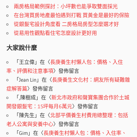
兩房格局範例探討：小坪數也能爭取雙面採光
在台灣買房地產最怕遇到打戰 買黃金是最好的保險
從銀髮宅設計角度看 二房格局房型怎麼選才好
從易用性觀點看住宅怎麼設計更好用
大家說什麼
「
王立偉
」在〈
長庚養生村懶人包：價格、入住
率、評價和注意事項
〉發佈留言
「
Jean Lin
」在〈
長庚養生文化村：網友所有疑難雜
症解答篇
〉發佈留言
「
,陳樹成
」在〈
新北市政府和聲寶集團合作於土城
開發銀髮宅：15坪每月6萬元
〉發佈留言
「
陳先生
」在〈
北部平價養生村費用總整理：包括
老人公寓與安養中心
〉發佈留言
「
Gim
」在〈
長庚養生村懶人包：價格、入住率、