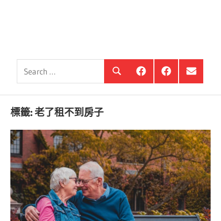
Search
銀
投
選
Search
髮
資
單
for:
住
銀
項
宅
髮,
目
觀
前
標籤:
老了租不到房子
察
進
站
銀
海