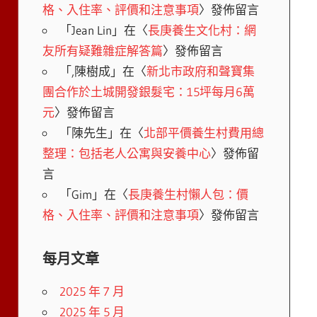
格、入住率、評價和注意事項
〉發佈留言
「
Jean Lin
」在〈
長庚養生文化村：網
友所有疑難雜症解答篇
〉發佈留言
「
,陳樹成
」在〈
新北市政府和聲寶集
團合作於土城開發銀髮宅：15坪每月6萬
元
〉發佈留言
「
陳先生
」在〈
北部平價養生村費用總
整理：包括老人公寓與安養中心
〉發佈留
言
「
Gim
」在〈
長庚養生村懶人包：價
格、入住率、評價和注意事項
〉發佈留言
每月文章
2025 年 7 月
2025 年 5 月