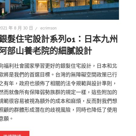
2021 年 8 月 30 日
ecrimson
銀髮住宅設計系列01：日本九州
阿部山養老院的細膩設計
向福利社會國家學習更好的銀髮住宅設計，日本和北
歐將是我們的首選目標。台灣的無障礙空間政策已行
之有年，政府也頒佈了相關的法令規範與設計準則，
然而就像所有保障弱勢族群的規定一樣，這些附加的
規範很容易被視為額外的成本和麻煩，反而對我們想
照顧的群體形成潛在的歧視風險，同時也降低了使用
意願。