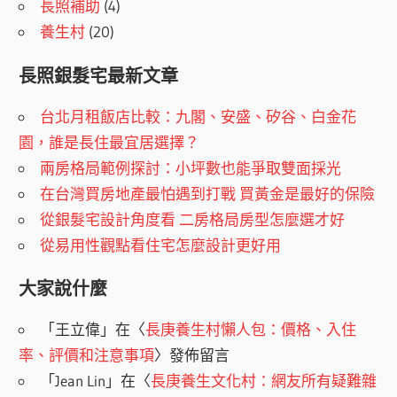
長照補助
(4)
養生村
(20)
長照銀髮宅最新文章
台北月租飯店比較：九閣、安盛、矽谷、白金花
園，誰是長住最宜居選擇？
兩房格局範例探討：小坪數也能爭取雙面採光
在台灣買房地產最怕遇到打戰 買黃金是最好的保險
從銀髮宅設計角度看 二房格局房型怎麼選才好
從易用性觀點看住宅怎麼設計更好用
大家說什麼
「
王立偉
」在〈
長庚養生村懶人包：價格、入住
率、評價和注意事項
〉發佈留言
「
Jean Lin
」在〈
長庚養生文化村：網友所有疑難雜