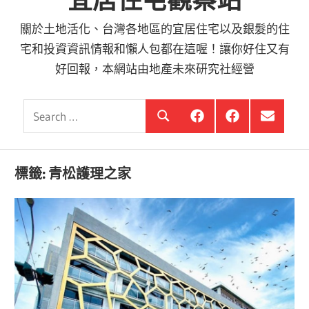
宜居住宅觀察站
關於土地活化、台灣各地區的宜居住宅以及銀髮的住
宅和投資資訊情報和懶人包都在這喔！讓你好住又有
好回報，本網站由地產未來研究社經營
Search
銀
投
選
Search
髮
資
單
for:
住
銀
項
宅
髮,
目
觀
前
標籤:
青松護理之家
察
進
站
銀
海