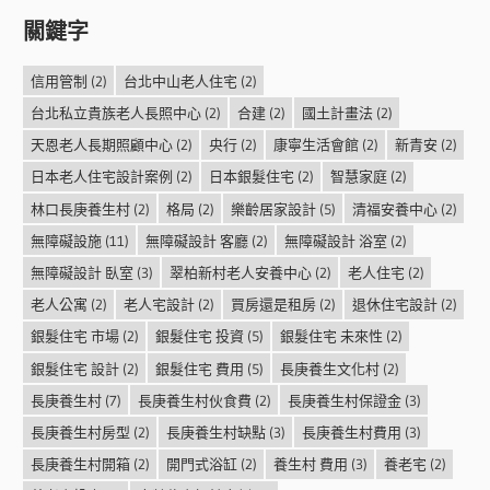
關鍵字
信用管制
(2)
台北中山老人住宅
(2)
台北私立貴族老人長照中心
(2)
合建
(2)
國土計畫法
(2)
天恩老人長期照顧中心
(2)
央行
(2)
康寧生活會館
(2)
新青安
(2)
日本老人住宅設計案例
(2)
日本銀髮住宅
(2)
智慧家庭
(2)
林口長庚養生村
(2)
格局
(2)
樂齡居家設計
(5)
清福安養中心
(2)
無障礙設施
(11)
無障礙設計 客廳
(2)
無障礙設計 浴室
(2)
無障礙設計 臥室
(3)
翠柏新村老人安養中心
(2)
老人住宅
(2)
老人公寓
(2)
老人宅設計
(2)
買房還是租房
(2)
退休住宅設計
(2)
銀髮住宅 市場
(2)
銀髮住宅 投資
(5)
銀髮住宅 未來性
(2)
銀髮住宅 設計
(2)
銀髮住宅 費用
(5)
長庚養生文化村
(2)
長庚養生村
(7)
長庚養生村伙食費
(2)
長庚養生村保證金
(3)
長庚養生村房型
(2)
長庚養生村缺點
(3)
長庚養生村費用
(3)
長庚養生村開箱
(2)
開門式浴缸
(2)
養生村 費用
(3)
養老宅
(2)