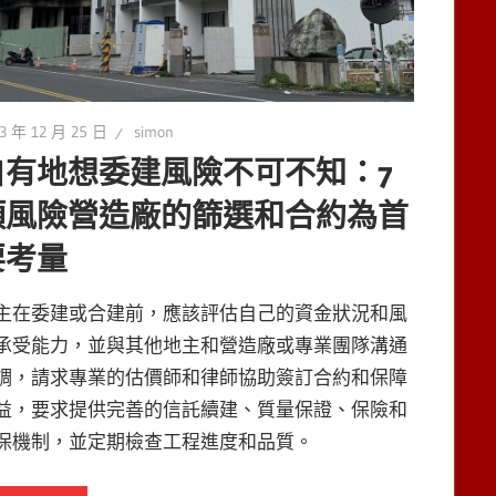
3 年 12 月 25 日
simon
自有地想委建風險不可不知：7
項風險營造廠的篩選和合約為首
要考量
主在委建或合建前，應該評估自己的資金狀況和風
承受能力，並與其他地主和營造廠或專業團隊溝通
調，請求專業的估價師和律師協助簽訂合約和保障
益，要求提供完善的信託續建、質量保證、保險和
保機制，並定期檢查工程進度和品質。