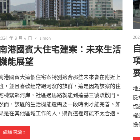
202
2024 年 9 月 4 日
simon
南港國賓大住宅建案：未來生活
機能展望
南港國賓大這個住宅案特別適合那些未來會在附近上
班，並且喜歡經常跑河濱的族群。這是因為該案的住
地
宅棟緊鄰河岸，社區過馬路就能到達基三號疏散門。
險
然而，該區的生活機能還需要一段時間才能完善。如
協
果是在其他區域工作的人，購買這裡可能不太合適。
權
擔
繼續閱讀