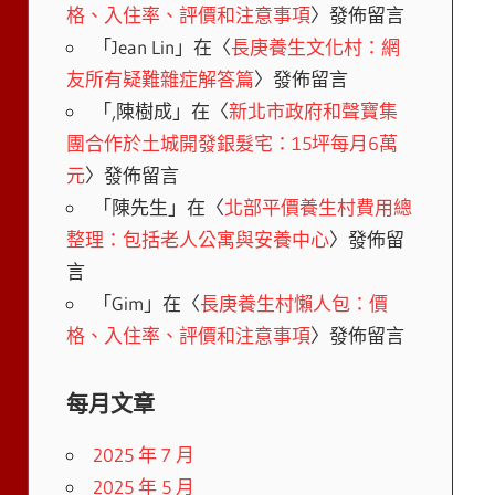
格、入住率、評價和注意事項
〉發佈留言
「
Jean Lin
」在〈
長庚養生文化村：網
友所有疑難雜症解答篇
〉發佈留言
「
,陳樹成
」在〈
新北市政府和聲寶集
團合作於土城開發銀髮宅：15坪每月6萬
元
〉發佈留言
「
陳先生
」在〈
北部平價養生村費用總
整理：包括老人公寓與安養中心
〉發佈留
言
「
Gim
」在〈
長庚養生村懶人包：價
格、入住率、評價和注意事項
〉發佈留言
每月文章
2025 年 7 月
2025 年 5 月