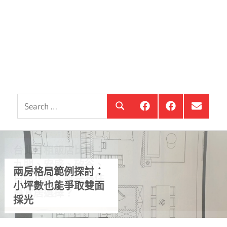
Search
銀
投
選
Search
髮
資
單
for:
住
銀
項
宅
髮,
目
觀
前
察
進
台北月租飯店比較：
站
銀
九閣、安盛、矽谷、
海
第七波信用管制下 就
少子化會讓房價下跌
兩房格局範例探討：
白金花園，誰是長住
買房選擇格局時一定
是年輕人首購族看房
嗎？都市供給量仍然
在台灣買房地產最怕
小坪數也能爭取雙面
最宜居選擇？
要雙面採光的迷思
的好機會
少
遇到打戰 買黃金是最
採光
從易用性觀點看住宅
好的保險
從銀髮宅設計角度看
怎麼設計更好用