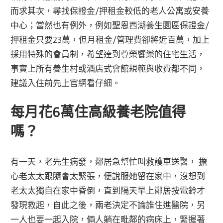
而求其次，尋找保證金/押租金較低的老人公寓或安養
中心；當然也有例外，例如聖恩西湖養生園區保證金/
押租金只要23萬，但月租金/管理費卻將近百萬，加上
採用特殊的會員制，希望達到尊榮饗樂的住宅生活，
事實上所有養生村或酒店式會館規範與收費都不同，
建議入住前先上官網看仔細。
每月花6萬住高級養老院值得
嗎？
有一天，老先生病發，鄰居急幫忙叫救護車送醫， 擔
心老太太跟隨會太緊張，便說服她留在家中，沒想到
老太太獨自在家中昏倒，直到隔天早上鄰居按電鈴才
發現救起，自此之後，兩老決定不論誰住進醫院，另
一人也要一起入院，倆人躺在毗鄰的病床上，緊握著