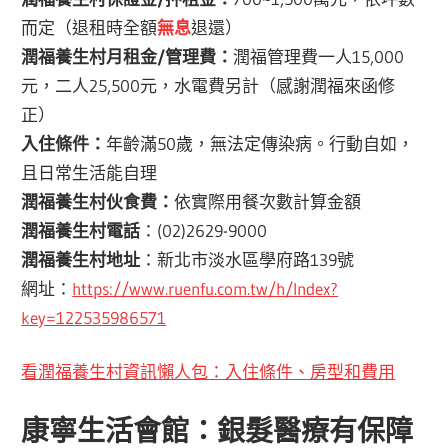
而定（退租時全額
無息
退還）
潤福養生村月租金/管理費：
潤福管理費一人15,000
元，二人25,500元，水電費另計（感謝潤福來函修
正）
入住條件：
年齡滿50歲，無法定傳染病。行動自如，
且日常生活能自理
潤福養生村伙食費：
依實際用餐次數計算金額
潤福養生村電話
：(02)2629-9000
潤福養生村地址
：新北市淡水區學府路139號
網址：
https://www.ruenfu.com.tw/h/Index?
key=122535986571
看潤福養生村資訊懶人包：入住條件、房型和費用
康寧生活會館
：銀髮醫療有保障