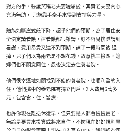
對方的手，醫護笑稱老夫妻曬恩愛，其實老夫妻內心
充滿無助， 只能靠手牽手來得到支持與力量。
體能如斷崖式般下降，超乎他們的預期，為了居住安
全決定請看護，連看護都很難請，好不容易排隊請到
看護，費用昂貴又達不到預期，請了一段時間後 退
掉，兒子們以為兩老是不想花錢，故意挑三撿四，媳
婦們也不願意同住，最後決定去住養老院。
他們很幸運地如願找到不錯的養老院，也順利簽約入
住，他們挑中的養老院有獨立門戶，2 人費用6萬多
元，包含食、住、醫療。
也許你現在離退休還早，但只要是人都會慢慢變老，
無論是要買來投資或將來自住，不妨現在好好規劃屬
於自己的銀髮宅吧！現在加入官方LINE，我們將為您