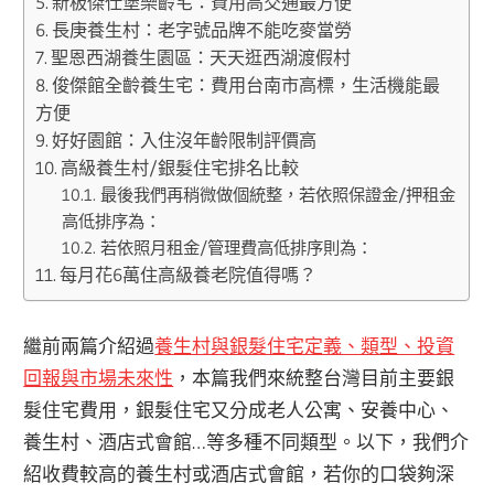
新板傑仕堡樂齡宅：費用高交通最方便
長庚養生村：老字號品牌不能吃麥當勞
聖恩西湖養生園區：天天逛西湖渡假村
俊傑館全齡養生宅：費用台南市高標，生活機能最
方便
好好園館：入住沒年齡限制評價高
高級養生村/銀髮住宅排名比較
最後我們再稍微做個統整，若依照保證金/押租金
高低排序為：
若依照月租金/管理費高低排序則為：
每月花6萬住高級養老院值得嗎？
繼前兩篇介紹過
養生村與銀髮住宅定義、類型、投資
回報與市場未來性
，本篇我們來統整台灣目前主要銀
髮住宅費用，銀髮住宅又分成老人公寓、安養中心、
養生村、酒店式會館…等多種不同類型。以下，我們介
紹收費較高的養生村或酒店式會館，若你的口袋夠深