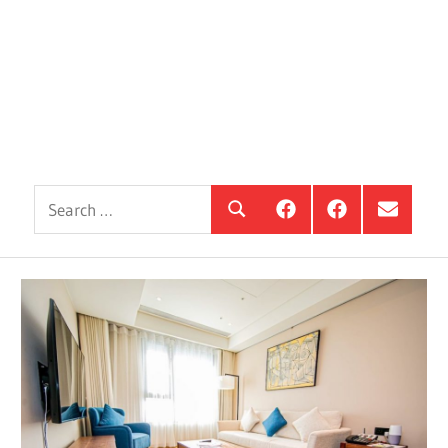
Search
銀
投
選
Search
髮
資
單
for:
住
銀
項
宅
髮,
目
觀
前
察
進
站
銀
海