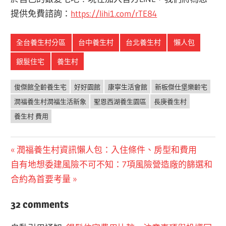
提供免費諮詢：
https://lihi1.com/rTE84
全台養生村分區
台中養生村
台北養生村
懶人包
銀髮住宅
養生村
俊傑館全齡養生宅
好好園館
康寧生活會館
新板傑仕堡樂齡宅
潤福養生村潤福生活新象
聖恩西湖養生園區
長庚養生村
養生村 費用
文
Previous
潤福養生村資訊懶人包：入住條件、房型和費用
Next
Post:
自有地想委建風險不可不知：7項風險營造廠的篩選和
章
Post:
合約為首要考量
導
32 comments
覽