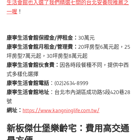
生活會館也入選了我們精選七間的台北安養院推薦之
一喔
！
康寧生活會館
保證金/押租金：
30萬元
康寧生活會館
月租金/管理費：
20坪房型6萬元起，25
坪房型7萬元起，30坪房型8萬元起
康寧生活會館
伙食費：
因各時段餐種不同，提供中西
式多樣化選擇
康寧生活會館
電話
：(02)2634-8999
康寧生活會館地址
：台北市內湖區成功路5段420巷28
號
網址：
https://www.kangninglife.com.tw/
新板傑仕堡樂齡宅：費用高交通