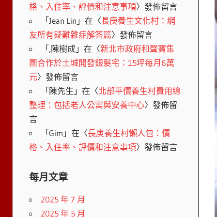
格、入住率、評價和注意事項
〉發佈留言
「
Jean Lin
」在〈
長庚養生文化村：網
友所有疑難雜症解答篇
〉發佈留言
「
,陳樹成
」在〈
新北市政府和聲寶集
團合作於土城開發銀髮宅：15坪每月6萬
元
〉發佈留言
「
陳先生
」在〈
北部平價養生村費用總
整理：包括老人公寓與安養中心
〉發佈留
言
「
Gim
」在〈
長庚養生村懶人包：價
格、入住率、評價和注意事項
〉發佈留言
每月文章
2025 年 7 月
2025 年 5 月