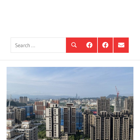
Search
銀
投
選
Search
髮
資
單
for:
住
銀
項
宅
髮,
目
觀
前
察
進
站
銀
海