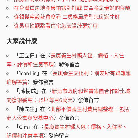
在台灣買房地產最怕遇到打戰 買黃金是最好的保險
從銀髮宅設計角度看 二房格局房型怎麼選才好
從易用性觀點看住宅怎麼設計更好用
大家說什麼
「
王立偉
」在〈
長庚養生村懶人包：價格、入住
率、評價和注意事項
〉發佈留言
「
Jean Lin
」在〈
長庚養生文化村：網友所有疑難雜
症解答篇
〉發佈留言
「
,陳樹成
」在〈
新北市政府和聲寶集團合作於土城
開發銀髮宅：15坪每月6萬元
〉發佈留言
「
陳先生
」在〈
北部平價養生村費用總整理：包括
老人公寓與安養中心
〉發佈留言
「
Gim
」在〈
長庚養生村懶人包：價格、入住率、
評價和注意事項
〉發佈留言