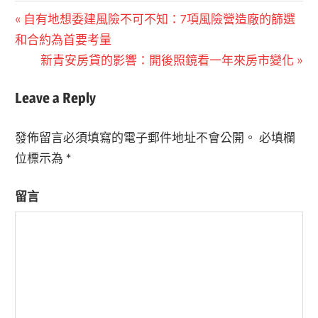
文
Previous
自有地想委建風險不可不知：7項風險營造廠的篩選
Post:
和合約為首要考量
章
Next
新青安房貸的影響：開後照鏡看一年來房市變化
導
Post:
Leave a Reply
覽
發佈留言必須填寫的電子郵件地址不會公開。
必填欄
位標示為
*
留言