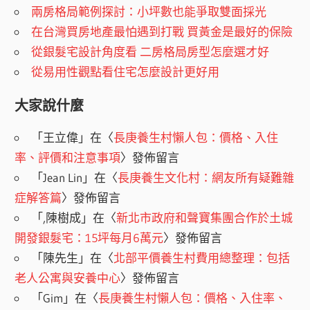
兩房格局範例探討：小坪數也能爭取雙面採光
在台灣買房地產最怕遇到打戰 買黃金是最好的保險
從銀髮宅設計角度看 二房格局房型怎麼選才好
從易用性觀點看住宅怎麼設計更好用
大家說什麼
「
王立偉
」在〈
長庚養生村懶人包：價格、入住
率、評價和注意事項
〉發佈留言
「
Jean Lin
」在〈
長庚養生文化村：網友所有疑難雜
症解答篇
〉發佈留言
「
,陳樹成
」在〈
新北市政府和聲寶集團合作於土城
開發銀髮宅：15坪每月6萬元
〉發佈留言
「
陳先生
」在〈
北部平價養生村費用總整理：包括
老人公寓與安養中心
〉發佈留言
「
Gim
」在〈
長庚養生村懶人包：價格、入住率、