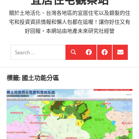
宜居住宅觀察站
關於土地活化、台灣各地區的宜居住宅以及銀髮的住
宅和投資資訊情報和懶人包都在這喔！讓你好住又有
好回報，本網站由地產未來研究社經營
Search
銀
投
選
Search
髮
資
單
for:
住
銀
項
宅
髮,
目
觀
前
標籤:
國土功能分區
察
進
站
銀
海