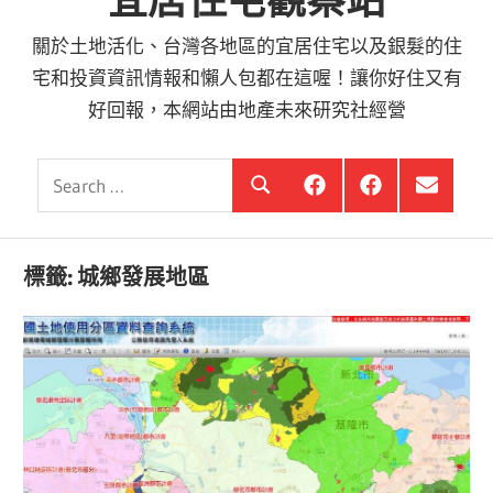
宜居住宅觀察站
關於土地活化、台灣各地區的宜居住宅以及銀髮的住
宅和投資資訊情報和懶人包都在這喔！讓你好住又有
好回報，本網站由地產未來研究社經營
Search
銀
投
選
Search
髮
資
單
for:
住
銀
項
宅
髮,
目
觀
前
標籤:
城鄉發展地區
察
進
站
銀
海