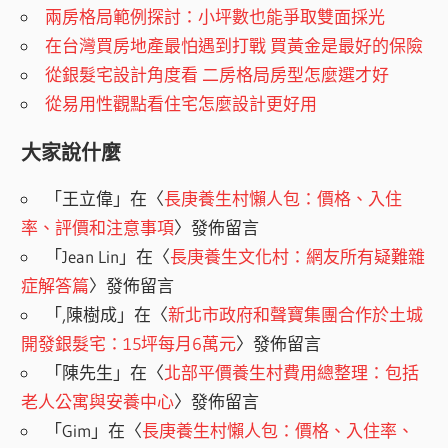
兩房格局範例探討：小坪數也能爭取雙面採光
在台灣買房地產最怕遇到打戰 買黃金是最好的保險
從銀髮宅設計角度看 二房格局房型怎麼選才好
從易用性觀點看住宅怎麼設計更好用
大家說什麼
「
王立偉
」在〈
長庚養生村懶人包：價格、入住
率、評價和注意事項
〉發佈留言
「
Jean Lin
」在〈
長庚養生文化村：網友所有疑難雜
症解答篇
〉發佈留言
「
,陳樹成
」在〈
新北市政府和聲寶集團合作於土城
開發銀髮宅：15坪每月6萬元
〉發佈留言
「
陳先生
」在〈
北部平價養生村費用總整理：包括
老人公寓與安養中心
〉發佈留言
「
Gim
」在〈
長庚養生村懶人包：價格、入住率、