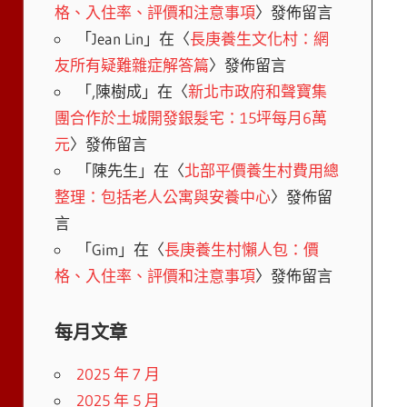
格、入住率、評價和注意事項
〉發佈留言
「
Jean Lin
」在〈
長庚養生文化村：網
友所有疑難雜症解答篇
〉發佈留言
「
,陳樹成
」在〈
新北市政府和聲寶集
團合作於土城開發銀髮宅：15坪每月6萬
元
〉發佈留言
「
陳先生
」在〈
北部平價養生村費用總
整理：包括老人公寓與安養中心
〉發佈留
言
「
Gim
」在〈
長庚養生村懶人包：價
格、入住率、評價和注意事項
〉發佈留言
每月文章
2025 年 7 月
2025 年 5 月