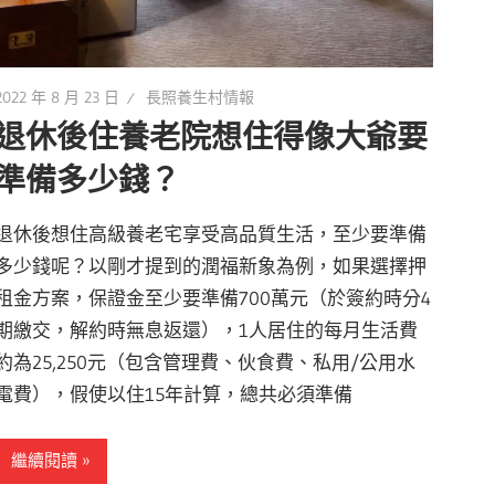
2022 年 8 月 23 日
長照養生村情報
退休後住養老院想住得像大爺要
準備多少錢？
退休後想住高級養老宅享受高品質生活，至少要準備
多少錢呢？以剛才提到的潤福新象為例，如果選擇押
租金方案，保證金至少要準備700萬元（於簽約時分4
期繳交，解約時無息返還），1人居住的每月生活費
約為25,250元（包含管理費、伙食費、私用/公用水
電費），假使以住15年計算，總共必須準備
繼續閱讀