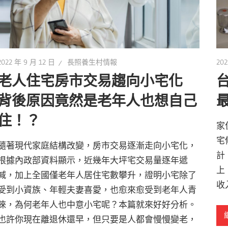
2022 年 9 月 12 日
長照養生村情報
202
老人住宅房市交易趨向小宅化
背後原因竟然是老年人也想自己
住！？
家
宅
隨著現代家庭結構改變，房市交易逐漸走向小宅化，
計
根據內政部資料顯示，近幾年大坪宅交易量逐年遞
上
減，加上全國僅老年人居住宅數攀升，證明小宅除了
收
受到小資族、年輕夫妻喜愛，也愈來愈受到老年人青
睞，為何老年人也中意小宅呢？本篇就來好好分析。
也許你現在離退休還早，但只要是人都會慢慢變老，