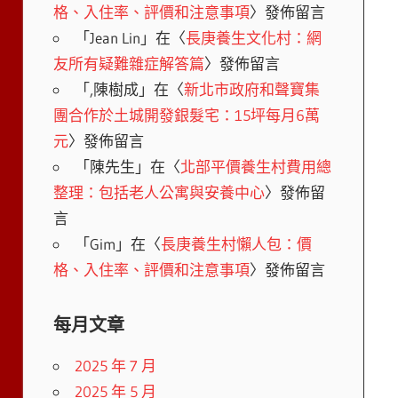
格、入住率、評價和注意事項
〉發佈留言
「
Jean Lin
」在〈
長庚養生文化村：網
友所有疑難雜症解答篇
〉發佈留言
「
,陳樹成
」在〈
新北市政府和聲寶集
團合作於土城開發銀髮宅：15坪每月6萬
元
〉發佈留言
「
陳先生
」在〈
北部平價養生村費用總
整理：包括老人公寓與安養中心
〉發佈留
言
「
Gim
」在〈
長庚養生村懶人包：價
格、入住率、評價和注意事項
〉發佈留言
每月文章
2025 年 7 月
2025 年 5 月