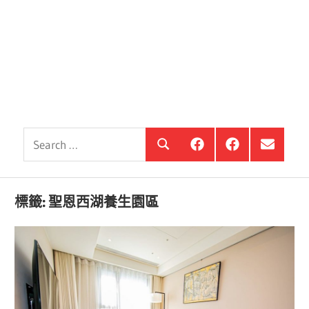
Search
銀
投
選
Search
髮
資
單
for:
住
銀
項
宅
髮,
目
觀
前
標籤:
聖恩西湖養生園區
察
進
站
銀
海