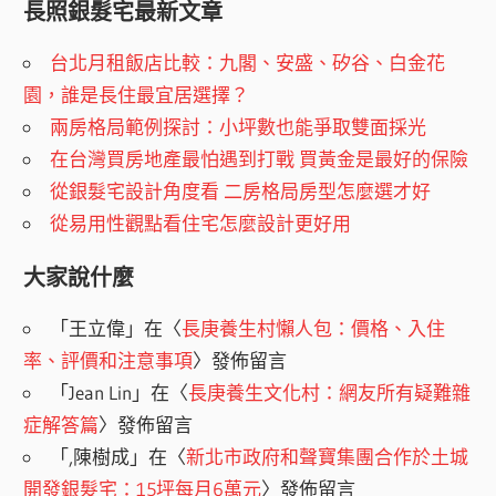
長照銀髮宅最新文章
台北月租飯店比較：九閣、安盛、矽谷、白金花
園，誰是長住最宜居選擇？
兩房格局範例探討：小坪數也能爭取雙面採光
在台灣買房地產最怕遇到打戰 買黃金是最好的保險
從銀髮宅設計角度看 二房格局房型怎麼選才好
從易用性觀點看住宅怎麼設計更好用
大家說什麼
「
王立偉
」在〈
長庚養生村懶人包：價格、入住
率、評價和注意事項
〉發佈留言
「
Jean Lin
」在〈
長庚養生文化村：網友所有疑難雜
症解答篇
〉發佈留言
「
,陳樹成
」在〈
新北市政府和聲寶集團合作於土城
開發銀髮宅：15坪每月6萬元
〉發佈留言