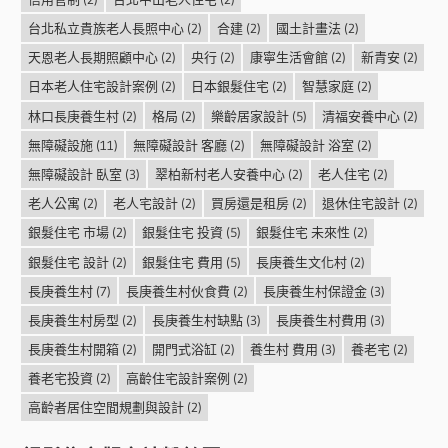
台北私立貴族老人長照中心
(2)
合建
(2)
國土計畫法
(2)
天恩老人長期照顧中心
(2)
央行
(2)
康寧生活會館
(2)
新青安
(2)
日本老人住宅設計案例
(2)
日本銀髮住宅
(2)
智慧家庭
(2)
林口長庚養生村
(2)
格局
(2)
樂齡居家設計
(5)
清福安養中心
(2)
無障礙設施
(11)
無障礙設計 客廳
(2)
無障礙設計 浴室
(2)
無障礙設計 臥室
(3)
翠柏新村老人安養中心
(2)
老人住宅
(2)
老人公寓
(2)
老人宅設計
(2)
買房還是租房
(2)
退休住宅設計
(2)
銀髮住宅 市場
(2)
銀髮住宅 投資
(5)
銀髮住宅 未來性
(2)
銀髮住宅 設計
(2)
銀髮住宅 費用
(5)
長庚養生文化村
(2)
長庚養生村
(7)
長庚養生村伙食費
(2)
長庚養生村保證金
(3)
長庚養生村房型
(2)
長庚養生村缺點
(3)
長庚養生村費用
(3)
長庚養生村開箱
(2)
開門式浴缸
(2)
養生村 費用
(3)
養老宅
(2)
養老宅投資
(2)
高齡住宅設計案例
(2)
高齡者居住空間規劃與設計
(2)