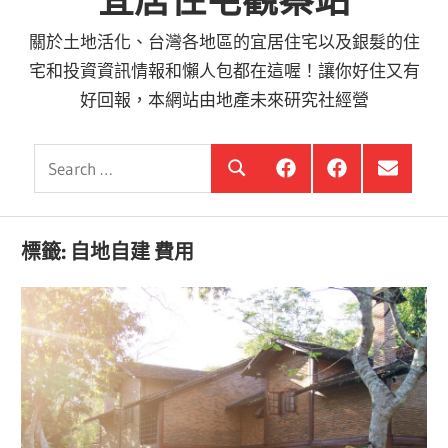
宜居住宅觀察站
關於土地活化、台灣各地區的宜居住宅以及銀髮的住
宅和投資資訊情報和懶人包都在這喔！讓你好住又有
好回報，本網站由地產未來研究社經營
Search
銀
投
選
Search
髮
資
單
for:
住
銀
項
宅
髮,
目
觀
前
標籤:
自地自建 費用
察
進
站
銀
海