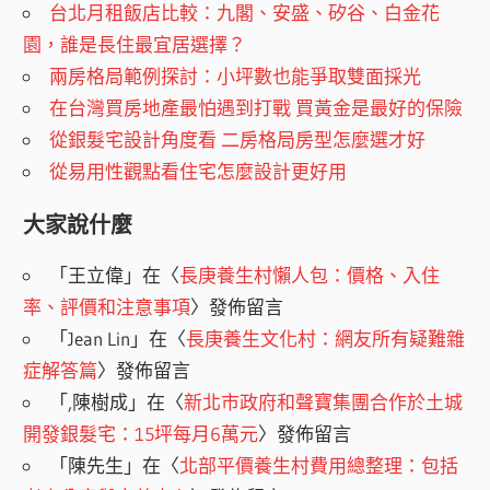
台北月租飯店比較：九閣、安盛、矽谷、白金花
園，誰是長住最宜居選擇？
兩房格局範例探討：小坪數也能爭取雙面採光
在台灣買房地產最怕遇到打戰 買黃金是最好的保險
從銀髮宅設計角度看 二房格局房型怎麼選才好
從易用性觀點看住宅怎麼設計更好用
大家說什麼
「
王立偉
」在〈
長庚養生村懶人包：價格、入住
率、評價和注意事項
〉發佈留言
「
Jean Lin
」在〈
長庚養生文化村：網友所有疑難雜
症解答篇
〉發佈留言
「
,陳樹成
」在〈
新北市政府和聲寶集團合作於土城
開發銀髮宅：15坪每月6萬元
〉發佈留言
「
陳先生
」在〈
北部平價養生村費用總整理：包括