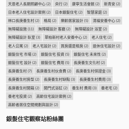
天恩老人長期照顧中心
(2)
央行
(2)
康寧生活會館
(2)
新青安
(2)
日本老人住宅設計案例
(2)
日本銀髮住宅
(2)
智慧家庭
(2)
林口長庚養生村
(2)
格局
(2)
樂齡居家設計
(5)
清福安養中心
(2)
無障礙設施
(11)
無障礙設計 客廳
(2)
無障礙設計 浴室
(2)
無障礙設計 臥室
(3)
翠柏新村老人安養中心
(2)
老人住宅
(2)
老人公寓
(2)
老人宅設計
(2)
買房還是租房
(2)
退休住宅設計
(2)
銀髮住宅 市場
(2)
銀髮住宅 投資
(5)
銀髮住宅 未來性
(2)
銀髮住宅 設計
(2)
銀髮住宅 費用
(5)
長庚養生文化村
(2)
長庚養生村
(7)
長庚養生村伙食費
(2)
長庚養生村保證金
(3)
長庚養生村房型
(2)
長庚養生村缺點
(3)
長庚養生村費用
(3)
長庚養生村開箱
(2)
開門式浴缸
(2)
養生村 費用
(3)
養老宅
(2)
養老宅投資
(2)
高齡住宅設計案例
(2)
高齡者居住空間規劃與設計
(2)
銀髮住宅觀察站粉絲團