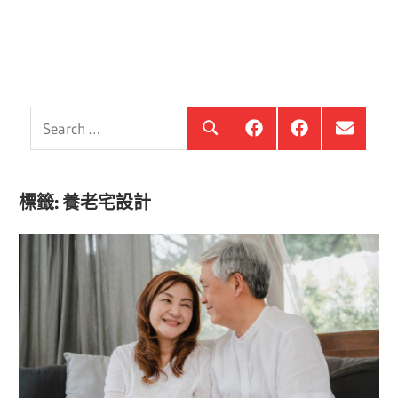
Search
銀
投
選
Search
髮
資
單
for:
住
銀
項
宅
髮,
目
觀
前
標籤:
養老宅設計
察
進
站
銀
海