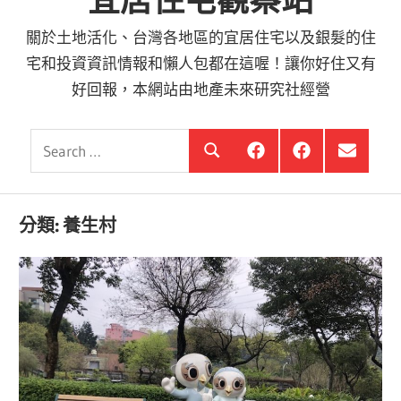
宜居住宅觀察站
關於土地活化、台灣各地區的宜居住宅以及銀髮的住
宅和投資資訊情報和懶人包都在這喔！讓你好住又有
好回報，本網站由地產未來研究社經營
Search
銀
投
選
Search
髮
資
單
for:
住
銀
項
宅
髮,
目
觀
前
分類:
養生村
察
進
站
銀
海