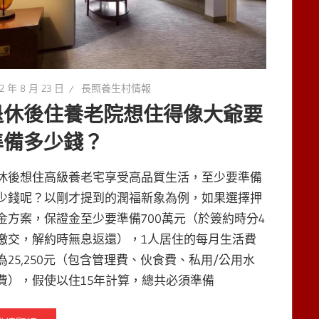
2 年 8 月 23 日
長照養生村情報
退休後住養老院想住得像大爺要
準備多少錢？
休後想住高級養老宅享受高品質生活，至少要準備
少錢呢？以剛才提到的潤福新象為例，如果選擇押
金方案，保證金至少要準備700萬元（於簽約時分4
繳交，解約時無息返還），1人居住的每月生活費
為25,250元（包含管理費、伙食費、私用/公用水
費），假使以住15年計算，總共必須準備