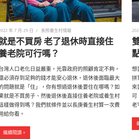
2022 年 7 月 29 日
長照養生村情報
202
就是不買房 老了退休時直接住
養老院可行嗎？
台灣人口老化日益嚴重，光靠政府的照顧肯定不夠，
想
還必須存到足夠的錢才能安心退休，退休後面臨最大
拼
的問題就是「住」，你有想過退休後要住在哪嗎？如
來
果就是不買房子、然後退休後直接住養老院或養生村
可
這樣做得到嗎？我們就條件並以長庚養生村算一次費
老
用給你看。
繼續閱讀