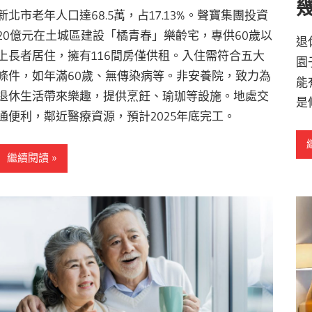
新北市老年人口達68.5萬，占17.13%。聲寶集團投資
20億元在土城區建設「橘青春」樂齡宅，專供60歲以
退
上長者居住，擁有116間房僅供租。入住需符合五大
園
條件，如年滿60歲、無傳染病等。非安養院，致力為
能
退休生活帶來樂趣，提供烹飪、瑜珈等設施。地處交
是
通便利，鄰近醫療資源，預計2025年底完工。
繼續閱讀