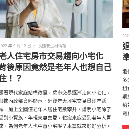
202
2022 年 9 月 12 日
長照養生村情報
老人住宅房市交易趨向小宅化
背後原因竟然是老年人也想自己
退
住！？
多
租
隨著現代家庭結構改變，房市交易逐漸走向小宅化，
期
根據內政部資料顯示，近幾年大坪宅交易量逐年遞
約
減，加上全國僅老年人居住宅數攀升，證明小宅除了
電
受到小資族、年輕夫妻喜愛，也愈來愈受到老年人青
睞，為何老年人也中意小宅呢？本篇就來好好分析。