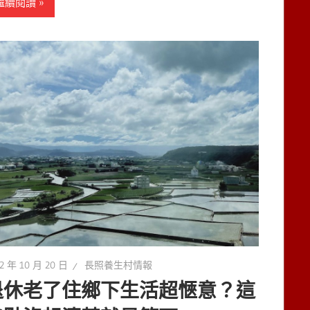
繼續閱讀
2 年 10 月 20 日
長照養生村情報
退休老了住鄉下生活超愜意？這