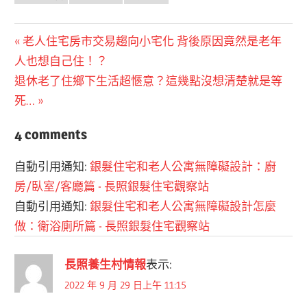
文
Previous
老人住宅房市交易趨向小宅化 背後原因竟然是老年
Post:
人也想自己住！？
章
Next
退休老了住鄉下生活超愜意？這幾點沒想清楚就是等
導
Post:
死…
覽
4 comments
自動引用通知:
銀髮住宅和老人公寓無障礙設計：廚
房/臥室/客廳篇 - 長照銀髮住宅觀察站
自動引用通知:
銀髮住宅和老人公寓無障礙設計怎麼
做：衛浴廁所篇 - 長照銀髮住宅觀察站
長照養生村情報
表示:
2022 年 9 月 29 日上午 11:15