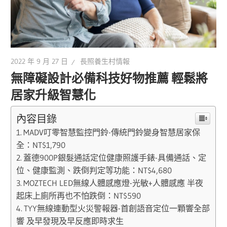
2022 年 9 月 27 日
長照養生村情報
無障礙設計必備科技好物推薦 輕鬆將
居家升級智慧化
內容目錄
MADV叮零智慧監控門鈴-傳統門鈴變身智慧居家保
全：NT$1,790
蓋德900P銀髮通話定位健康照護手錶-具備通話、定
位、健康監測、跌倒判定等功能：NT$4,680
MOZTECH LED無線人體感應燈-光敏+人體感應 半夜
起床上廁所再也不怕跌倒：NT$590
TYY無線連動型火災警報器-首創語音定位一顆響全部
響 及早發現及早反應即時求生