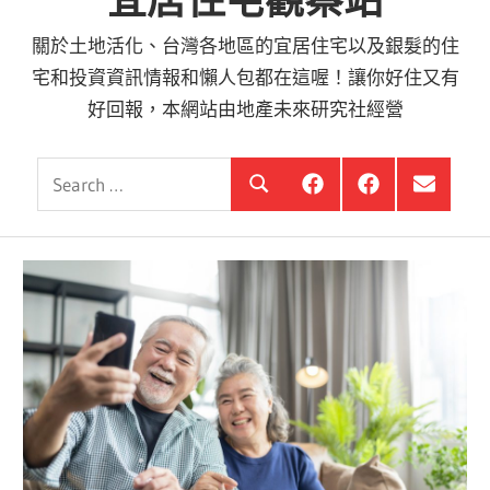
宜居住宅觀察站
關於土地活化、台灣各地區的宜居住宅以及銀髮的住
宅和投資資訊情報和懶人包都在這喔！讓你好住又有
好回報，本網站由地產未來研究社經營
Search
銀
投
選
Search
髮
資
單
for:
住
銀
項
宅
髮,
目
觀
前
察
進
站
銀
海