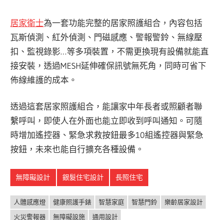
居家衛士
為一套功能完整的居家照護組合，內容包括
瓦斯偵測、紅外偵測、門磁感應、警報警鈴、無線壓
扣、監視錄影…等多項裝置，不需更換現有設備就能直
接安裝，透過MESH延伸確保訊號無死角，同時可省下
佈線維護的成本。
透過這套居家照護組合，能讓家中年長者或照顧者聯
繫呼叫，即使人在外面也能立即收到呼叫通知。可隨
時增加遙控器、緊急求救按鈕最多10組遙控器與緊急
按鈕，未來也能自行擴充各種設備。
無障礙設計
銀髮住宅設計
長照住宅
人體感應燈
健康照護手錶
智慧家庭
智慧門鈴
樂齡居家設計
火災警報器
無障礙設施
通用設計